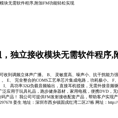
收模块无需软件程序,附加FM功能轻松实现
组，独立接收模块无需软件程序,
可收到调频立体声广播。 B、 灵敏度高、噪声小、抗干扰能力强、
8MHZ）。 E、 完全整合的COMS工艺单芯片集成电路，功耗极小。
。 I、 高功率32Ω负载音频输出，直接耳机驳接，无需外接音频驱
可广泛应用于玩具礼品，跑步健身器材，家用电视，便携DVD，
码产品！ 我公司可提供FM发射接收配套产品，帮助客户实现产
424297678 姜生 地址：深圳市西乡镇固戍红湾二区27栋 网址：http://www