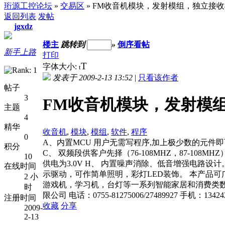
珩源工控论坛
»
交易区
» FM收音机模块，发射模组，独立接
返回列表
发帖
jgxdz
楼主
跳转到
»
倒序看帖
新手上路
打印
T
字体大小:
t
发表于 2009-2-13 13:52
|
只看该作者
帖子
3
FM收音机模块，发射模
主题
4
精华
收音机
,
模块
,
模组
,
软件
,
程序
0
A、内置MCU 用户无需写程序,加上极少数的元件即
积分
C、 双频段供客户先择（76-108MHZ，87-10
10
供电为3.0V H、 内置噪声消除、低音增强电路设计
在线时间
示驱动，可作简单照明，彩灯LED装饰。 本产品
2 小
游戏机，学习机，台灯等一系列智能家居和消费类数
时
限公司 电话：0755-81275006/27489927 手机：13
注册时间
收藏
分享
2009-
2-13