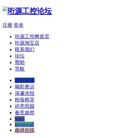
注册
登录
珩源工控网首页
珩源淘宝店
联系我们
论坛
帮助
导航
默认风格
喝彩奥运
深邃永恒
粉妆精灵
诗意田园
春意盎然
jeans
greenwall
曲靖在线