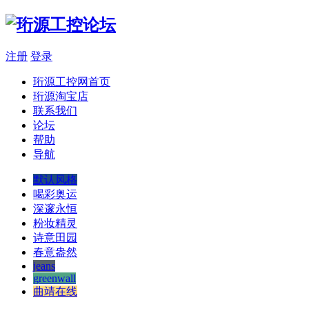
注册
登录
珩源工控网首页
珩源淘宝店
联系我们
论坛
帮助
导航
默认风格
喝彩奥运
深邃永恒
粉妆精灵
诗意田园
春意盎然
jeans
greenwall
曲靖在线