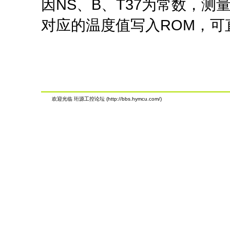
因NS、B、T37为常数，测
对应的温度值写入ROM，可
欢迎光临 珩源工控论坛 (http://bbs.hymcu.com/)