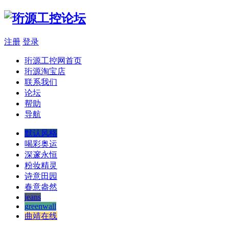
注册
登录
珩源工控网首页
珩源淘宝店
联系我们
论坛
帮助
导航
默认风格
喝彩奥运
深邃永恒
粉妆精灵
诗意田园
春意盎然
jeans
greenwall
曲靖在线