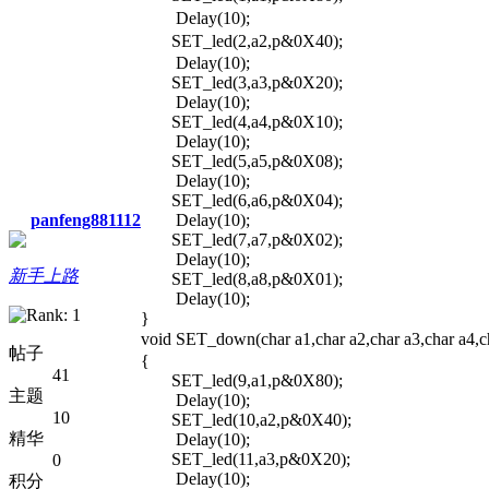
Delay(10); // 
SET_led(2,a2,p&0X40)
Delay(10); 
SET_led(3,a3,p&0X20
Delay(10); 
SET_led(4,a4,p&0X10
Delay(10); 
SET_led(5,a5,p&0X08
Delay(10); 
SET_led(6,a6,p&0X04
panfeng881112
Delay(10); 
SET_led(7,a7,p&0X02
Delay(10); 
新手上路
SET_led(8,a8,p&0X01
Delay(10);
void SET_down(char a1,char a2,char a3,ch
帖子
{
41
SET_led(9,a1,p&0X80);
主题
Delay(10);
10
SET_led(10,a2,p&0X40);
精华
Delay(10);
SET_led(11,a3,p&0X20);
0
Delay(10);
积分