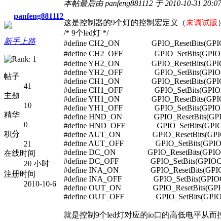
本帖最后由 panfeng881112 于 2010-10-31 20:
panfeng881112
这是控制器的9个灯的控制宏定义（
未调试版
/* 9个led灯 */
新手上路
#define CH2_ON GPIO_ResetBits(G
#define CH2_OFF GPIO_SetBits(G
#define YH2_ON GPIO_ResetBits(GPIOA
#define YH2_OFF GPIO_SetBits(GPIOC
帖子
#define CH1_ON GPIO_ResetBits(GPIOA
41
#define CH1_OFF GPIO_SetBits(GPIOA,
主题
#define YH1_ON GPIO_ResetBits(GPIOA
10
#define YH1_OFF GPIO_SetBits(GPIOA,
精华
#define HND_ON GPIO_ResetBits(GPIO
0
#define HND_OFF GPIO_SetBits(GPIOC
积分
#define AUT_ON GPIO_ResetBits(GPIOC
#define AUT_OFF GPIO_SetBits(GPIOC,
21
#define DC_ON GPIO_ResetBits(GPIOC,
在线时间
#define DC_OFF GPIO_SetBits(GPIOC, 
20 小时
#define INA_ON GPIO_ResetBits(GPIOC
注册时间
#define INA_OFF GPIO_SetBits(GPIOC,
2010-10-6
#define OUT_ON GPIO_ResetBits(GPIOC
#define OUT_OFF GPIO_SetBits(GPIOC,
就是控制9个led灯对应的io口的高低电平从而