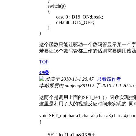
}
switch(p)
{
case 0 : D15_ON;break;
default : D15_OFF;
}
}
这个函数只能让驱动一个数码管显示某一个
若要让16个数码管都工作的话则需要调用该
TOP
49
楼
发表于 2010-11-1 20:47
|
只看该作者
本帖最后由 panfeng881112 于 2010-11-1 20:5
这两个是调用上面的SET_led（）函数实现
这里是利用了人的视觉反应时间来实现的“同时
void SET_up(char a1,char a2,char a3,char
{ // 对于SER_
// p有8位 0000 
SET_led(1,a1,p&0X80