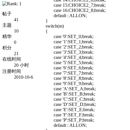
case 15:CHOICE2_7;break;
case 16:CHOICE2_8;break;
帖子
default : ALLON;
41
}
主题
switch(m)
10
{
精华
case '0':SET_0;break;
case '1':SET_1;break;
0
case '2':SET_2;break;
积分
case '3':SET_3;break;
21
case '4':SET_4;break;
在线时间
case '5':SET_5;break;
20 小时
case '6':SET_6;break;
注册时间
case '7':SET_7;break;
2010-10-6
case '8':SET_8;break;
case '9':SET_9;break;
case 'A':SET_A;break;
case 'B':SET_B;break;
case 'C':SET_C;break;
case 'D':SET_D;break;
case 'E':SET_E;break;
case 'F':SET_F;break;
case 'P':SET_P;break;
default : ALLON;