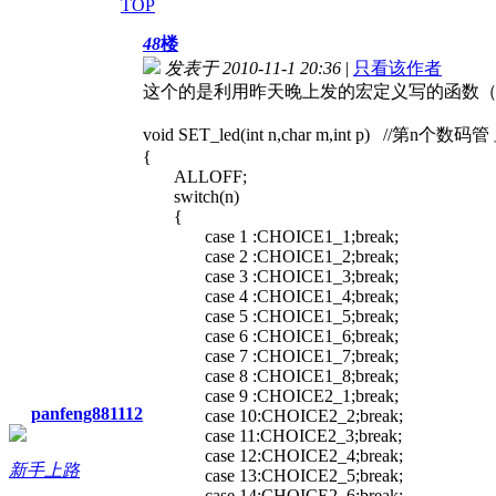
TOP
48
楼
发表于 2010-11-1 20:36
|
只看该作者
这个的是利用昨天晚上发的宏定义写的函数
void SET_led(int n,char m,int p) 
{
ALLOFF;
switch(n)
{
case 1 :CHOICE1_1;break;
case 2 :CHOICE1_2;break;
case 3 :CHOICE1_3;break;
case 4 :CHOICE1_4;break;
case 5 :CHOICE1_5;break;
case 6 :CHOICE1_6;break;
case 7 :CHOICE1_7;break;
case 8 :CHOICE1_8;break;
case 9 :CHOICE2_1;break;
panfeng881112
case 10:CHOICE2_2;break;
case 11:CHOICE2_3;break;
case 12:CHOICE2_4;break;
新手上路
case 13:CHOICE2_5;break;
case 14:CHOICE2_6;break;