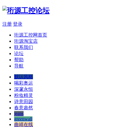
注册
登录
珩源工控网首页
珩源淘宝店
联系我们
论坛
帮助
导航
默认风格
喝彩奥运
深邃永恒
粉妆精灵
诗意田园
春意盎然
jeans
greenwall
曲靖在线