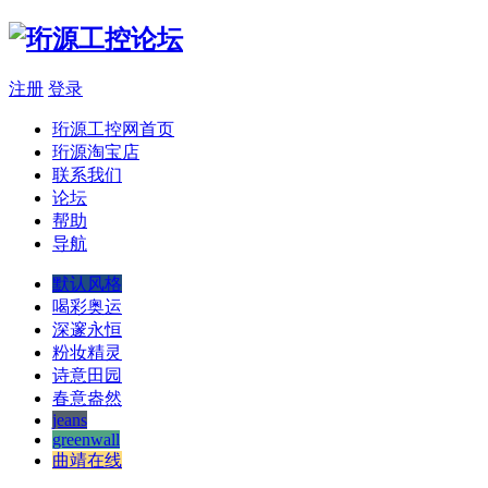
注册
登录
珩源工控网首页
珩源淘宝店
联系我们
论坛
帮助
导航
默认风格
喝彩奥运
深邃永恒
粉妆精灵
诗意田园
春意盎然
jeans
greenwall
曲靖在线